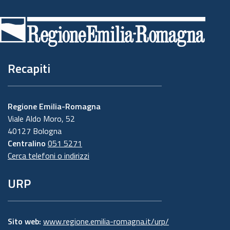
di
pagina
Recapiti
Regione Emilia-Romagna
Viale Aldo Moro, 52
40127 Bologna
Centralino
051 5271
Cerca telefoni o indirizzi
URP
Sito web:
www.regione.emilia-romagna.it/urp/