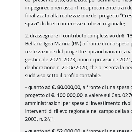
impegni ed oneri assunti reciprocamente tra i du
finalizzato alla realizzazione del progetto “
Cres
spazi”
di diretto interesse e rilievo regionale;
2. di assegnare il contributo complessivo di
€. 1
Bellaria Igea Marina (RN) a fronte di una spesa 
realizzazione del progetto soprarichiamato, a va
gestionale 2021-2023, anno di previsione 2021
deliberazione n. 2004/2020, che presenta la nece
suddiviso sotto il profilo contabile:
- quanto ad
€. 80.000,00,
a fronte di una spesa 
progetto di
€. 100.000,00
, a valere sul Cap. 02
amministrazioni per spese di investimento rivolt
interventi di rilievo regionale nel campo della si
2003, n. 24)";
- quanto ad
€. 52.000,00,
a fronte di una spesa 