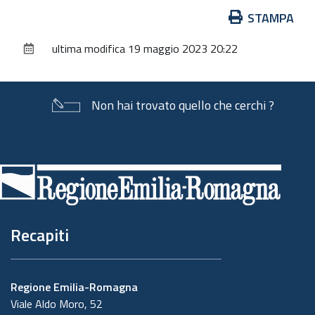
Azioni
STAMPA
sul
ultima modifica
19 maggio 2023 20:22
documento
Non hai trovato quello che cerchi ?
Piè
di
pagina
Recapiti
Regione Emilia-Romagna
Viale Aldo Moro, 52