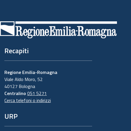
Piè
di
pagina
Recapiti
Regione Emilia-Romagna
Viale Aldo Moro, 52
40127 Bologna
Centralino
051 5271
Cerca telefoni o indirizzi
URP