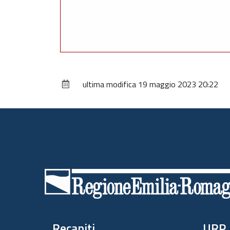
ultima modifica
19 maggio 2023 20:22
Piè
di
pagina
Recapiti
URP