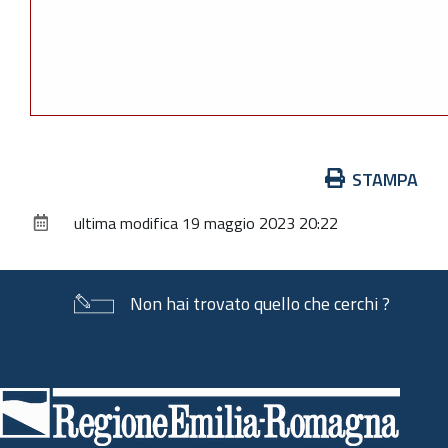
Azioni
STAMPA
sul
ultima modifica
19 maggio 2023 20:22
documento
Non hai trovato quello che cerchi ?
Piè
di
pagina