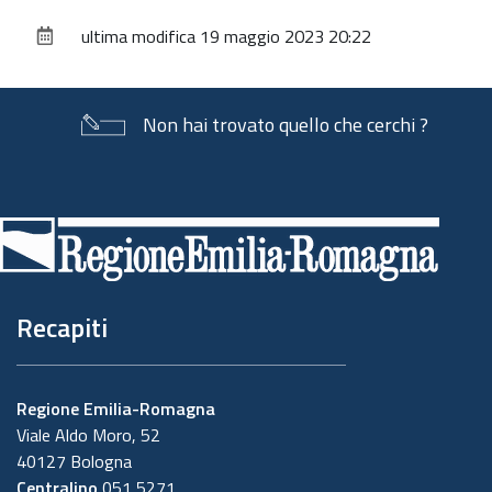
sul
ultima modifica
19 maggio 2023 20:22
documento
Non hai trovato quello che cerchi ?
Piè
di
pagina
Recapiti
Regione Emilia-Romagna
Viale Aldo Moro, 52
40127 Bologna
Centralino
051 5271