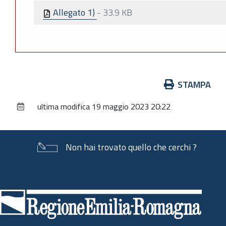
Allegato 1)
-
33.9 KB
Azioni
STAMPA
sul
ultima modifica
19 maggio 2023 20:22
documento
Non hai trovato quello che cerchi ?
Piè
di
pagina