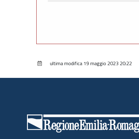
ultima modifica
19 maggio 2023 20:22
Piè
di
pagina