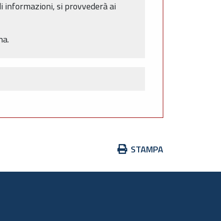
di informazioni, si provvederà ai
na.
Azioni
STAMPA
sul
documento