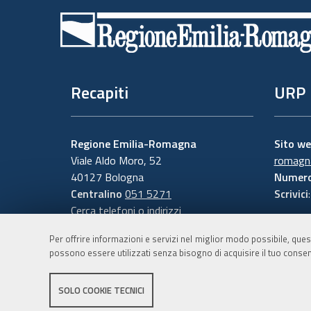
di
pagina
Recapiti
URP
Regione Emilia-Romagna
Sito w
Viale Aldo Moro, 52
romagna
40127 Bologna
Numero
Centralino
051 5271
Scrivici
Cerca telefoni o indirizzi
Per offrire informazioni e servizi nel miglior modo possibile, ques
possono essere utilizzati senza bisogno di acquisire il tuo consen
SOLO COOKIE TECNICI