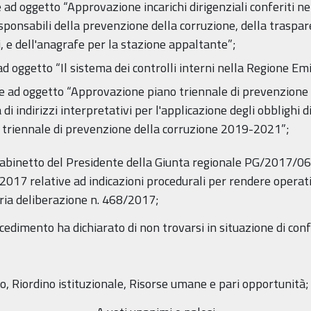
d oggetto “Approvazione incarichi dirigenziali conferiti nel
esponsabili della prevenzione della corruzione, della traspar
, e dell'anagrafe per la stazione appaltante”;
ad oggetto “Il sistema dei controlli interni nella Regione E
e ad oggetto “Approvazione piano triennale di prevenzione
 di indirizzi interpretativi per l'applicazione degli obblighi d
 triennale di prevenzione della corruzione 2019-2021”;
di Gabinetto del Presidente della Giunta regionale PG/2017/
 relative ad indicazioni procedurali per rendere operativo
ria deliberazione n. 468/2017;
cedimento ha dichiarato di non trovarsi in situazione di confl
o, Riordino istituzionale, Risorse umane e pari opportunità;