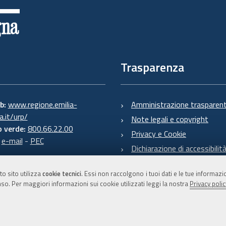
Trasparenza
eb:
www.regione.emilia-
Amministrazione trasparen
.it/urp/
Note legali e copyright
 verde:
800.66.22.00
Privacy e Cookie
:
e-mail
-
PEC
Dichiarazione di accessibilit
to sito utilizza
cookie tecnici
. Essi non raccolgono i tuoi dati e le tue informaz
so. Per maggiori informazioni sui cookie utilizzati leggi la nostra
Privacy polic
C.F. 800.625.903.79