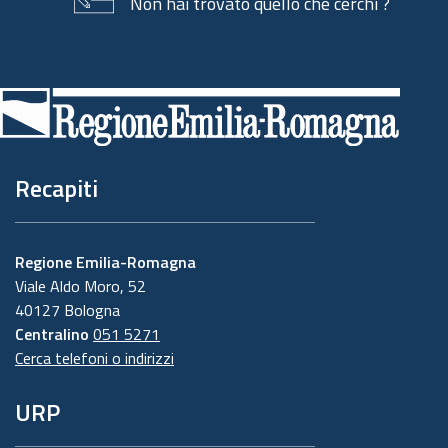
Non hai trovato quello che cerchi ?
Piè
di
pagina
Recapiti
Regione Emilia-Romagna
Viale Aldo Moro, 52
40127 Bologna
Centralino
051 5271
Cerca telefoni o indirizzi
URP