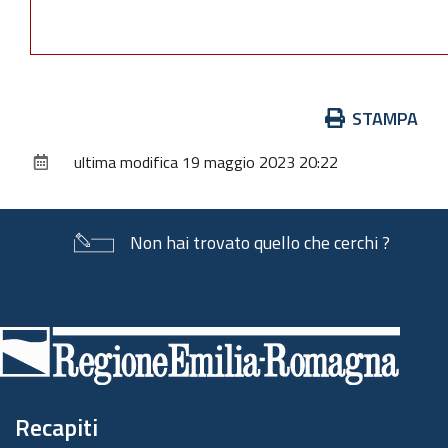
Azioni
STAMPA
sul
ultima modifica
19 maggio 2023 20:22
documento
Non hai trovato quello che cerchi ?
Piè
di
pagina
Recapiti