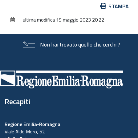
Azioni
STAMPA
sul
ultima modifica
19 maggio 2023 20:22
documento
Non hai trovato quello che cerchi ?
Piè
di
pagina
Recapiti
Regione Emilia-Romagna
Viale Aldo Moro, 52