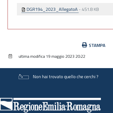
DGR194_2023_AllegatoA
-
451.8 KB
Azioni
STAMPA
sul
ultima modifica
19 maggio 2023 20:22
documento
Non hai trovato quello che cerchi ?
Piè
di
pagina