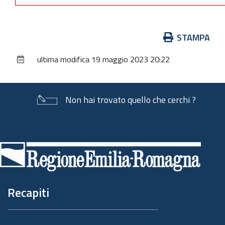
Azioni
STAMPA
sul
ultima modifica
19 maggio 2023 20:22
documento
Non hai trovato quello che cerchi ?
Piè
di
pagina
Recapiti