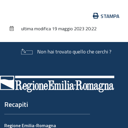
Azioni
STAMPA
sul
ultima modifica
19 maggio 2023 20:22
documento
Non hai trovato quello che cerchi ?
Piè
di
pagina
Recapiti
Regione Emilia-Romagna