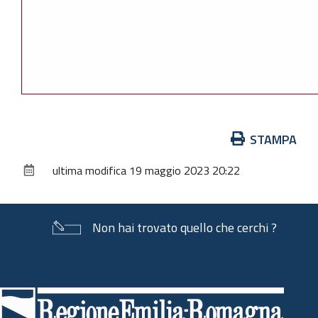
Azioni
STAMPA
sul
ultima modifica
19 maggio 2023 20:22
documento
Non hai trovato quello che cerchi ?
Piè
di
pagina