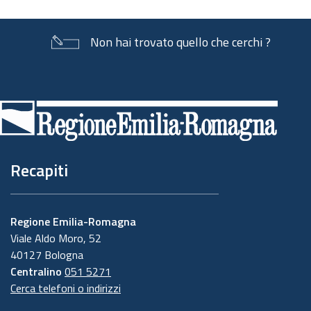
Non hai trovato quello che cerchi ?
Piè
di
pagina
Recapiti
Regione Emilia-Romagna
Viale Aldo Moro, 52
40127 Bologna
Centralino
051 5271
Cerca telefoni o indirizzi