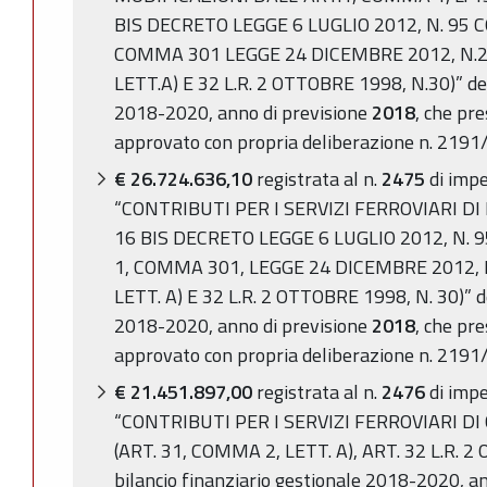
BIS DECRETO LEGGE 6 LUGLIO 2012, N. 95 
COMMA 301 LEGGE 24 DICEMBRE 2012, N.2
LETT.A) E 32 L.R. 2 OTTOBRE 1998, N.30)” del 
2018-2020, anno di previsione
2018
, che pre
approvato con propria deliberazione n. 2191
€ 26.724.636,10
registrata al n.
2475
di impe
“CONTRIBUTI PER I SERVIZI FERROVIARI DI
16 BIS DECRETO LEGGE 6 LUGLIO 2012, N. 
1, COMMA 301, LEGGE 24 DICEMBRE 2012, N
LETT. A) E 32 L.R. 2 OTTOBRE 1998, N. 30)” de
2018-2020, anno di previsione
2018
, che pre
approvato con propria deliberazione n. 2191
€ 21.451.897,00
registrata al n.
2476
di impe
“CONTRIBUTI PER I SERVIZI FERROVIARI 
(ART. 31, COMMA 2, LETT. A), ART. 32 L.R. 2
bilancio finanziario gestionale 2018-2020, a