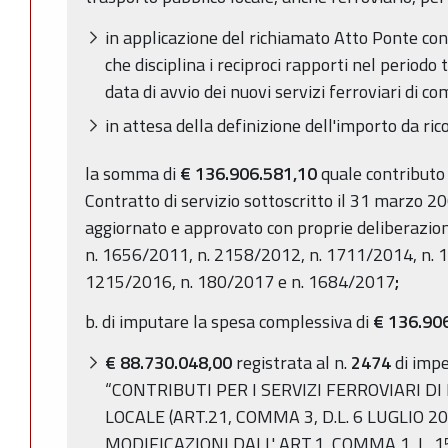
in applicazione del richiamato Atto Ponte con
che disciplina i reciproci rapporti nel periodo 
data di avvio dei nuovi servizi ferroviari di 
in attesa della definizione dell'importo da ri
la somma di
€ 136.906.581,10
quale contributo
Contratto di servizio sottoscritto il 31 marzo 
aggiornato e approvato con proprie deliberazio
n. 1656/2011, n. 2158/2012, n. 1711/2014, n. 
1215/2016, n. 180/2017 e n. 1684/2017
;
b. di imputare la spesa complessiva di
€ 136.90
€ 88.730.048,00
registrata al n.
2474
di impe
“CONTRIBUTI PER I SERVIZI FERROVIARI D
LOCALE (ART.21, COMMA 3, D.L. 6 LUGLIO 2
MODIFICAZIONI DALL' ART.1, COMMA 1, L. 15