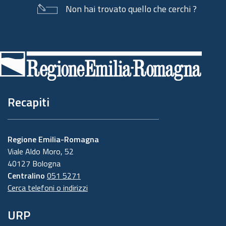
Non hai trovato quello che cerchi ?
Piè
di
pagina
Recapiti
Regione Emilia-Romagna
Viale Aldo Moro, 52
40127 Bologna
Centralino
051 5271
Cerca telefoni o indirizzi
URP