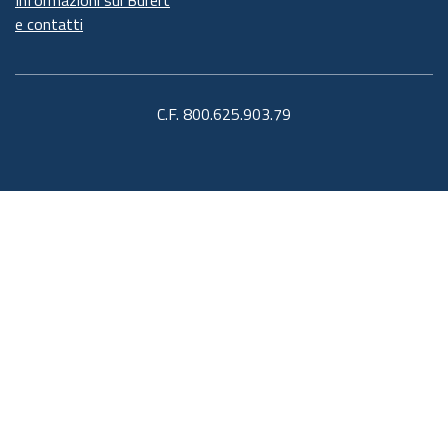
e contatti
C.F. 800.625.903.79