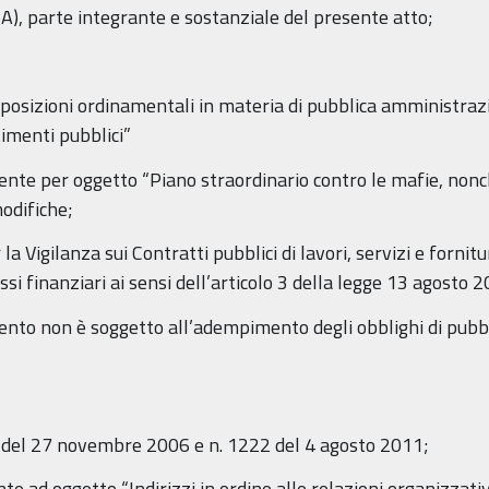
 A), parte integrante e sostanziale del presente atto;
posizioni ordinamentali in materia di pubblica amministrazion
timenti pubblici”
ente per oggetto “Piano straordinario contro le mafie, nonc
odifiche;
la Vigilanza sui Contratti pubblici di lavori, servizi e fornitu
ussi finanziari ai sensi dell’articolo 3 della legge 13 agosto 
nto non è soggetto all’adempimento degli obblighi di pubbli
63 del 27 novembre 2006 e n. 1222 del 4 agosto 2011;
e ad oggetto “Indirizzi in ordine alle relazioni organizzativ