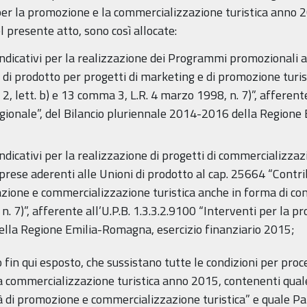
per la promozione e la commercializzazione turistica anno 2
l presente atto, sono così allocate:
indicativi per la realizzazione dei Programmi promozionali a
 di prodotto per progetti di marketing e di promozione turist
2, lett. b) e 13 comma 3, L.R. 4 marzo 1998, n. 7)”, afferente
gionale”, del Bilancio pluriennale 2014-2016 della Regione
 indicativi per la realizzazione di progetti di commercializ
mprese aderenti alle Unioni di prodotto al cap. 25664 “Contri
zione e commercializzazione turistica anche in forma di com
. 7)”, afferente all’U.P.B. 1.3.3.2.9100 “Interventi per la 
ella Regione Emilia-Romagna, esercizio finanziario 2015;
 fin qui esposto, che sussistano tutte le condizioni per pro
a commercializzazione turistica anno 2015, contenenti quale 
 di promozione e commercializzazione turistica” e quale Par