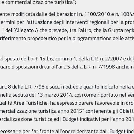
e e commercializzazione turistica”;
ente modificata dalle deliberazioni n. 1100/2010 e n. 1084/
 termini per l'attuazione degli interventi regionali per la 
olo 1 dell’Allegato A che prevede, tra l’altro, che la Giunta r
i riferimento propedeutico per la programmazione delle atti
isposto dell’art. 15 bis, comma 1, della L.R. n. 2/2007 e dell
are disposizioni di cui all’art. 5 della L.R. n. 7/1998 anche
t. 8 della L.R. 7/98 e succ. mod. ed a quanto indicato nella c
 nella seduta del 13 marzo 2014, così come riportato nel Ve
alità Aree Turistiche, ha espresso parere favorevole in ordi
mercializzazione turistica anno 2015” contenente gli Obiett
cializzazione turistica ed i Budget indicativi per l’anno 20
ecessarie per far fronte all’onere derivante dai “Budget indi