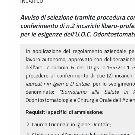
INCARICO
Avviso di selezione tramite procedura com
conferimento di n.2 incarichi libero-profes
per le esigenze dell’U.O.C. Odontostomato
In applicazione del regolamento aziendale per
lavoro autonomo, approvato con deliberazione
dell’art. 7 comma 6 del D.Lgs. n.165/2001 e 
procedere al conferimento di due (
2
) incarich
laureat
i
in
Igien
e
D
entale
, per lo svolgimento
denominato:
“Sorridiamo alla Salute in P
Odontostomatologia e Chirurgia Orale dell’Azie
Requisiti specifici di ammissione:
Laurea triennale in Igiene Dentale;
Abilitazione all’esercizio della professione;