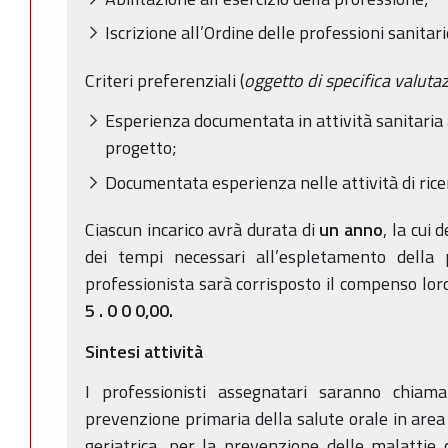
Iscrizione all’Ordine delle professioni sanita
Criteri preferenziali (
oggetto di specifica valuta
Esperienza documentata in attività sanitaria 
progetto;
Documentata esperienza nelle attività di rice
Ciascun incarico avrà durata di
un anno
, la cui
dei tempi necessari all’espletamento della 
professionista sarà corrisposto il compenso l
5
.
0
0
0,00.
Sintesi attività
I professionisti assegnatari saranno chiama
prevenzione primaria della salute orale in area p
geriatrica, per la prevenzione delle malattie 