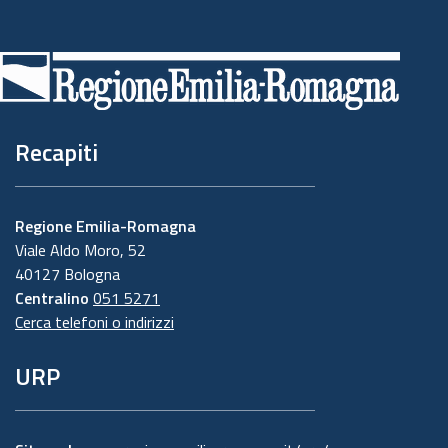
Piè
di
pagina
Recapiti
Regione Emilia-Romagna
Viale Aldo Moro, 52
40127 Bologna
Centralino
051 5271
Cerca telefoni o indirizzi
URP