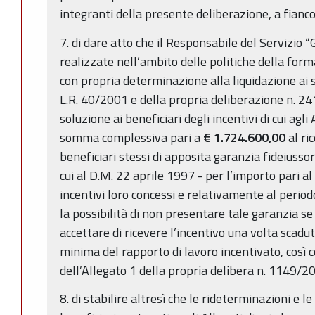
integranti della presente deliberazione, a fianco 
7. di dare atto che il Responsabile del Servizio “
realizzate nell’ambito delle politiche della for
con propria determinazione alla liquidazione ai s
L.R. 40/2001 e della propria deliberazione n. 24
soluzione ai beneficiari degli incentivi di cui agli
somma complessiva pari a
€
1.724.600,00
al ri
beneficiari stessi di apposita garanzia fideiusso
cui al D.M. 22 aprile 1997 - per l’importo pari a
incentivi loro concessi e relativamente al perio
la possibilità di non presentare tale garanzia se i
accettare di ricevere l’incentivo una volta scaduti
minima del rapporto di lavoro incentivato, così c
dell’Allegato 1 della propria delibera n. 1149/2
8. di stabilire altresì che le rideterminazioni e le