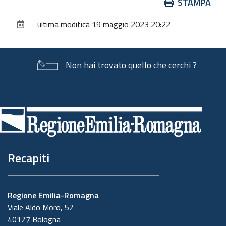
Azioni
STAMPA
sul
ultima modifica
19 maggio 2023 20:22
documento
Non hai trovato quello che cerchi ?
Piè
di
pagina
Recapiti
Regione Emilia-Romagna
Viale Aldo Moro, 52
40127 Bologna