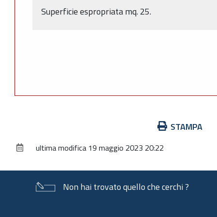
Superficie espropriata mq. 25.
Azioni
STAMPA
sul
ultima modifica
19 maggio 2023 20:22
documento
Non hai trovato quello che cerchi ?
Piè