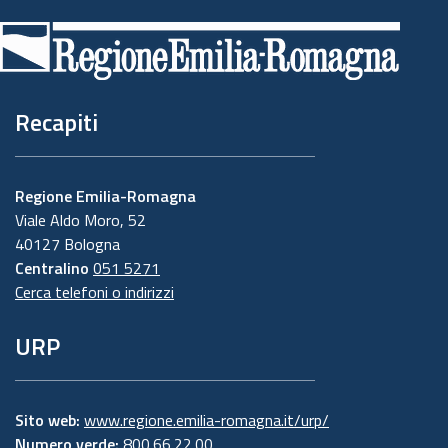
di
pagina
Recapiti
Regione Emilia-Romagna
Viale Aldo Moro, 52
40127 Bologna
Centralino
051 5271
Cerca telefoni o indirizzi
URP
Sito web:
www.regione.emilia-romagna.it/urp/
Numero verde:
800.66.22.00