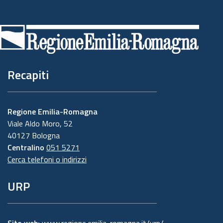
Piè
di
pagina
Recapiti
Regione Emilia-Romagna
Viale Aldo Moro, 52
40127 Bologna
Centralino
051 5271
Cerca telefoni o indirizzi
URP