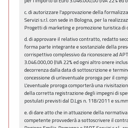
per l'importo di Euro 3.046.000,00 (IVA 22% ed og
c. di autorizzare l'approvazione della formalizza
Servizi s.r.l. con sede in Bologna, per la realizza
Progetti di marketing e promozione turistica di 
d. di approvare il relativo contratto, redatto se
forma parte integrante e sostanziale della pres
corrispettivo complessivo da riconoscere ad APT S
3.046.000,00 (IVA 22% ed ogni altro onere inclus
decorrenza dalla data di sottoscrizione e termi
concessione di un'eventuale proroga per il comp
L'eventuale proroga comporterà una rivisitazione 
della corretta registrazione degli impegni di spes
postulati previsti dal D.Lgs n. 118/2011 e ss.mm.
e. di dare atto che in attuazione della normativa
competente provvederà a sottoscrivere il contra
Regione Emilia-Romagna e l'APT Servizi s.r.l., r