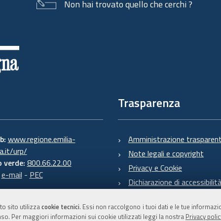
Non hai trovato quello che cerchi ?
Trasparenza
eb:
www.regione.emilia-
Amministrazione trasparen
.it/urp/
Note legali e copyright
 verde:
800.66.22.00
Privacy e Cookie
:
e-mail
-
PEC
Dichiarazione di accessibilit
to sito utilizza
cookie tecnici
. Essi non raccolgono i tuoi dati e le tue informaz
so. Per maggiori informazioni sui cookie utilizzati leggi la nostra
Privacy polic