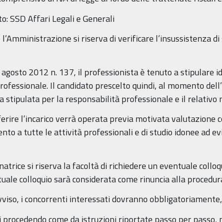
o: SSD Affari Legali e Generali
’Amministrazione si riserva di verificare l’insussistenza di 
agosto 2012 n. 137, il professionista è tenuto a stipulare id
 professionale. Il candidato prescelto quindi, al momento dell
a stipulata per la responsabilità professionale e il relativo
ferire l’incarico verrà operata previa motivata valutazione 
mento a tutte le attività professionali e di studio idonee ad 
atrice si riserva la facoltà di richiedere un eventuale coll
tuale colloquio sarà considerata come rinuncia alla procedur
viso, i concorrenti interessati dovranno obbligatoriamente,
ri procedendo come da istruzioni riportate passo per passo, ne