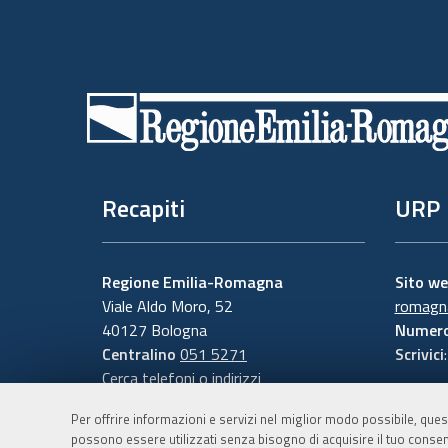
Piè
di
pagina
Recapiti
URP
Regione Emilia-Romagna
Sito w
Viale Aldo Moro, 52
romagna
40127 Bologna
Numero
Centralino
051 5271
Scrivici
Cerca telefoni o indirizzi
Per offrire informazioni e servizi nel miglior modo possibile, ques
possono essere utilizzati senza bisogno di acquisire il tuo consen