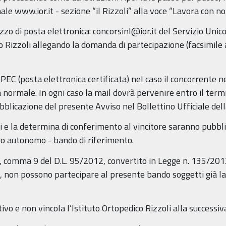
le www.ior.it - sezione “il Rizzoli” alla voce “Lavora con noi
rizzo di posta elettronica: concorsinl@ior.it del Servizio U
co Rizzoli allegando la domanda di partecipazione (facsimile
PEC (posta elettronica certificata) nel caso il concorrente n
a normale. In ogni caso la mail dovrà pervenire entro il term
ubblicazione del presente Avviso nel Bollettino Ufficiale d
ti e la determina di conferimento al vincitore saranno pubblic
ro autonomo - bando di riferimento.
 5, comma 9 del D.L. 95/2012, convertito in Legge n. 135/201
non possono partecipare al presente bando soggetti già lavor
vo e non vincola l’Istituto Ortopedico Rizzoli alla successiv