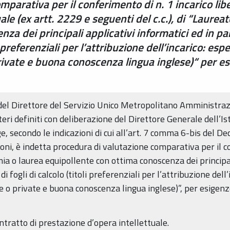
parativa per il conferimento di n. 1 incarico lib
ale (ex artt. 2229 e seguenti del c.c.), di “Laure
za dei principali applicativi informatici ed in pa
li preferenziali per l’attribuzione dell’incarico: e
ivate e buona conoscenza lingua inglese)“ per es
del Direttore del Servizio Unico Metropolitano Amministraz
teri definiti con deliberazione del Direttore Generale dell’Is
ge, secondo le indicazioni di cui all’art. 7 comma 6-bis del D
oni, è indetta procedura di valutazione comparativa per il co
a o laurea equipollente con ottima conoscenza dei principali
di fogli di calcolo (titoli preferenziali per l’attribuzione del
 o private e buona conoscenza lingua inglese)”, per esigenze
ontratto di prestazione d’opera intellettuale.