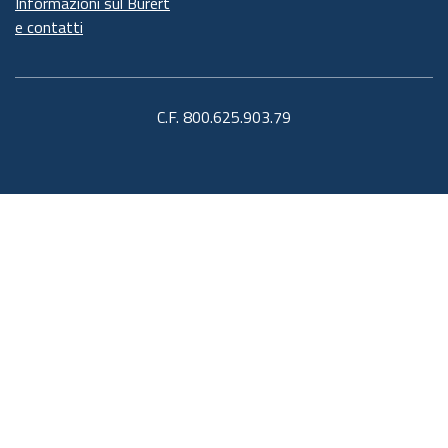
Informazioni sul Burert
e contatti
C.F. 800.625.903.79