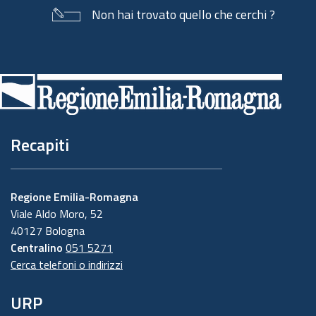
Non hai trovato quello che cerchi ?
Piè
di
pagina
Recapiti
Regione Emilia-Romagna
Viale Aldo Moro, 52
40127 Bologna
Centralino
051 5271
Cerca telefoni o indirizzi
URP