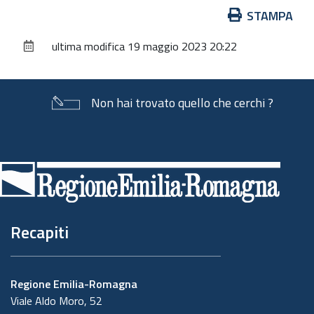
Azioni
STAMPA
sul
ultima modifica
19 maggio 2023 20:22
documento
Non hai trovato quello che cerchi ?
Piè
di
pagina
Recapiti
Regione Emilia-Romagna
Viale Aldo Moro, 52