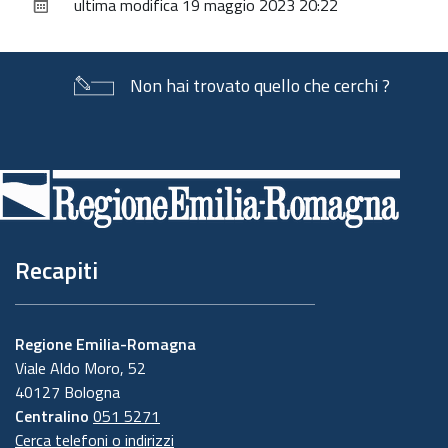
ultima modifica
19 maggio 2023 20:22
documento
Non hai trovato quello che cerchi ?
Piè
di
pagina
Recapiti
Regione Emilia-Romagna
Viale Aldo Moro, 52
40127 Bologna
Centralino
051 5271
Cerca telefoni o indirizzi