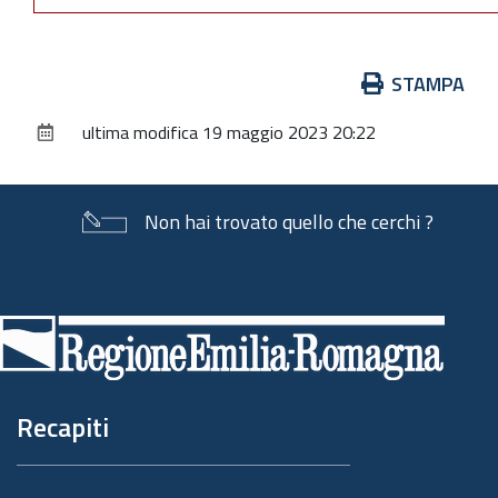
Azioni
STAMPA
sul
ultima modifica
19 maggio 2023 20:22
documento
Non hai trovato quello che cerchi ?
Piè
di
pagina
Recapiti