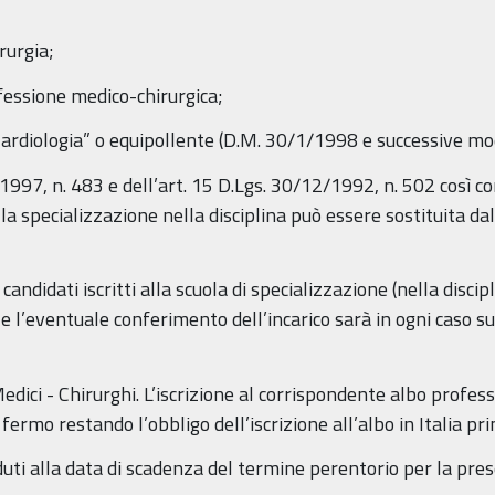
rurgia;
ofessione medico-chirurgica;
“Cardiologia” o equipollente (D.M. 30/1/1998 e successive mod
2/1997, n. 483 e dell’art. 15 D.Lgs. 30/12/1992, n. 502 così c
 la specializzazione nella disciplina può essere sostituita da
ndidati iscritti alla scuola di specializzazione (nella discip
 l’eventuale conferimento dell’incarico sarà in ogni caso 
 Medici - Chirurghi. L’iscrizione al corrispondente albo profes
ermo restando l’obbligo dell’iscrizione all’albo in Italia pri
eduti alla data di scadenza del termine perentorio per la pr