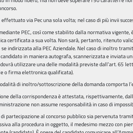
elto in modo libero, ma non deve superare i 50 caratteri e 
concorso.
ffettuato via Pec una sola volta; nel caso di più invii succes
o mediante PEC, così come stabilito dalla normativa vigente, 
ica certificata a sua volta. Non sarà, pertanto, ritenuto valid
 se indirizzata alla PEC Aziendale. Nel caso di inoltro tram
l candidato in maniera autografa, scannerizzata e inviata u
o dovrà utilizzare una delle modalità previste dall’art. 65 let
le o firma elettronica qualificata).
odalità di inoltro/sottoscrizione della domanda comporta l’e
zione della corrispondenza è attestata, rispettivamente, dall
inistrazione non assume responsabilità in caso di impossibil
 di partecipazione al concorso pubblico sia pervenuta tramit
siva alla procedura in oggetto, il medesimo mezzo con piena 
tante (candidato). È onere del candidato comunicare all’Ammi