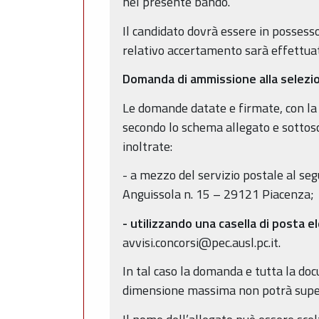
nel presente bando.
Il candidato dovrà essere in possesso 
relativo accertamento sarà effettuato
Domanda di ammissione alla selezi
Le domande datate e firmate, con la p
secondo lo schema allegato e sottosc
inoltrate:
- a mezzo del servizio postale al se
Anguissola n. 15 – 29121 Piacenza;
- utilizzando una casella di posta e
avvisi.concorsi@pec.ausl.pc.it.
In tal caso la domanda e tutta la do
dimensione massima non potrà supera