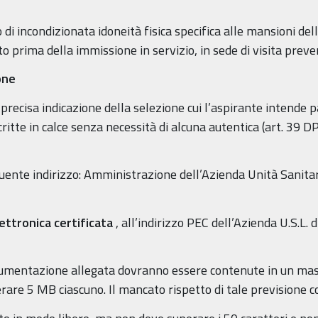
di incondizionata idoneità fisica specifica alle mansioni del
 prima della immissione in servizio, in sede di visita preven
one
recisa indicazione della selezione cui l’aspirante intende pa
ritte in calce senza necessità di alcuna autentica (art. 39 
guente indirizzo: Amministrazione dell’Azienda Unità Sanitar
lettronica certificata
, all’indirizzo PEC dell’Azienda U.S.L. 
cumentazione allegata dovranno essere contenute in un massi
re 5 MB ciascuno. Il mancato rispetto di tale previsione co