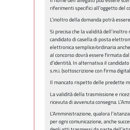
Il nome dell’allegato può essere sc
riferimenti specifici all’oggetto del 
L’inoltro della domanda potrà essere e
Si precisa che la validità dell’inoltr
candidato di casella di posta elettron
elettronica semplice/ordinaria anche
al concorso dovrà essere firmata da
d’identità. In alternativa il candidat
s.m.i. (sottoscrizione con firma digita
Il mancato rispetto delle predette m
La validità della trasmissione e rice
ricevuta di avvenuta consegna. L’Amm
L’Amministrazione, qualora l’istanza
per ogni comunicazione, anche succes
degli atti trasmessi da parte dell’is