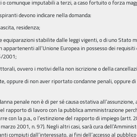
ci o comunque imputabili a terzi, a caso fortuito o forza mag
aspiranti devono indicare nella domanda:
ascita, residenza;
 le equiparazioni stabilite dalle leggi vigenti, o di uno Sta
on appartenenti all’Unione Europea in possesso dei requisiti di
65/2001;
ettorali, ovvero i motivi della non iscrizione o della cancell
ate, oppure di non aver riportato condanne penali, oppure d
anna penale non è di per sé causa ostativa all’assunzione, 
del rapporto di lavoro con la pubblica amministrazione perch
rarre con la p.a., o l’estinzione del rapporto di impiego (artt.
 27 marzo 2001, n. 97). Negli altri casi, sarà cura dell’Amm
nti compiuti dall’interessato, ai fini dell’accesso al pubblic