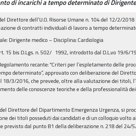
nto di incarichi a tempo determinato di Dirigente
del Direttore dell’U.O. Risorse Umane n. 104 del 12/2/2018 
lazione di contratti individuali di lavoro a tempo determinat
ale: Dirigente medico – Disciplina: Cardiologia
rt. 15 bis D.Lgs. n. 502/ 1992, introdotto dal D.L.vo 19/6/19
 Regolamento recante: "Criteri per l’espletamento delle proc
 tempo determinato”, approvato con deliberazione del Dirett
el 18/3/2016, che prevede, oltre alla valutazione dei titoli, 
tamento delle conoscenze teoriche e della professionalità dei 
so del Direttore del Dipartimento Emergenza Urgenza, si pro
ne dei titoli posseduti dai candidati e di un colloquio volto 
ome previsto dal punto B1 della deliberazione n. 218 del 24/