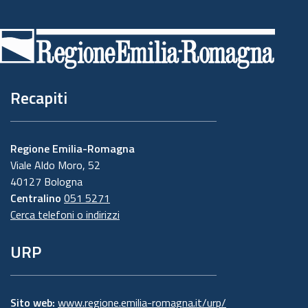
Piè
di
pagina
Recapiti
Regione Emilia-Romagna
Viale Aldo Moro, 52
40127 Bologna
Centralino
051 5271
Cerca telefoni o indirizzi
URP
Sito web:
www.regione.emilia-romagna.it/urp/