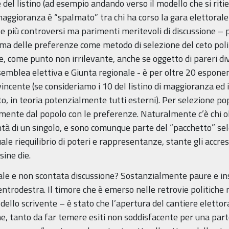
 del listino (ad esempio andando verso il modello che si riti
maggioranza è “spalmato” tra chi ha corso la gara elettorale t
te più controversi ma parimenti meritevoli di discussione – 
rma delle preferenze come metodo di selezione del ceto polit
 come punto non irrilevante, anche se oggetto di pareri div
semblea elettiva e Giunta regionale - è per oltre 20 esponent
ncente (se consideriamo i 10 del listino di maggioranza ed in
to, in teoria potenzialmente tutti esterni). Per selezione p
ttamente dal popolo con le preferenze. Naturalmente c’è chi 
tà di un singolo, e sono comunque parte del “pacchetto” sele
le riequilibrio di poteri e rappresentanze, stante gli accres
ine die.
ale e non scontata discussione? Sostanzialmente paure e ins
centrodestra. Il timore che è emerso nelle retrovie politiche 
llo scrivente – è stato che l’apertura del cantiere elettora
e, tanto da far temere esiti non soddisfacente per una part