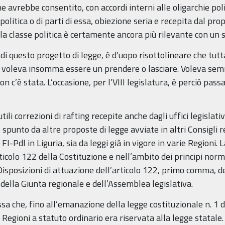
 avrebbe consentito, con accordi interni alle oligarchie pol
politica o di parti di essa, obiezione seria e recepita dal pr
la classe politica è certamente ancora più rilevante con un
di questo progetto di legge, è d’uopo risottolineare che tu
n voleva insomma essere un prendere o lasciare. Voleva sem
on c’è stata. L’occasione, per l’VIII legislatura, è perciò pa
li correzioni di rafting recepite anche dagli uffici legislativi 
spunto da altre proposte di legge avviate in altri Consigli re
Pdl in Liguria, sia da leggi già in vigore in varie Regioni. La 
icolo 122 della Costituzione e nell’ambito dei principi norm
isposizioni di attuazione dell’articolo 122, primo comma, de
 della Giunta regionale e dell’Assemblea legislativa.
 che, fino all’emanazione della legge costituzionale n. 1 
 Regioni a statuto ordinario era riservata alla legge statale.