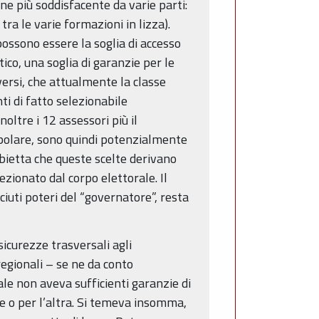
ene più soddisfacente da varie parti:
ra le varie formazioni in lizza).
possono essere la soglia di accesso
ico, una soglia di garanzie per le
ersi, che attualmente la classe
i di fatto selezionabile
oltre i 12 assessori più il
opolare, sono quindi potenzialmente
obietta che queste scelte derivano
zionato dal corpo elettorale. Il
ciuti poteri del “governatore”, resta
icurezze trasversali agli
regionali – se ne da conto
le non aveva sufficienti garanzie di
e o per l’altra. Si temeva insomma,