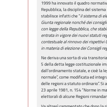
1999 ha innovato il quadro normativo,
Repubblica, la disciplina del sistema 
stabilisce infatti che “
il sistema di el
Giunta regionale nonché dei consiglier
con legge della Repubblica, che stabil
entrata in vigore dei nuovi statuti re
contestuale al rinnovo dei rispettivi C
in materia di elezione dei Consigli re
Ne deriva una sorta di via transitoria
5 della detta legge costituzionale im
dall’ordinamento statale, e cioè la l
normale”, come modificata ed integra
delle regioni a statuto ordinario”. Si
23 aprile 1981, n. 154 “Norme in mater
elettorali di alcune Regioni rimandan
Va altresì rammentato che dopo la ri