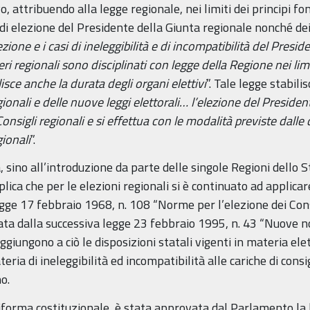
 attribuendo alla legge regionale, nei limiti dei principi fo
di elezione del Presidente della Giunta regionale nonché dei c
ezione e i casi di ineleggibilità e di incompatibilità del Presi
i regionali sono disciplinati con legge della Regione nei limit
isce anche la durata degli organi elettivi
”. Tale legge stabilis
gionali e delle nuove leggi elettorali… l’elezione del Presiden
onsigli regionali e si effettua con le modalità previste dalle 
gionali
”.
, sino all’introduzione da parte delle singole Regioni dello St
plica che per le elezioni regionali si è continuato ad applic
egge 17 febbraio 1968, n. 108 “Norme per l’elezione dei Consi
ta dalla successiva legge 23 febbraio 1995, n. 43 “Nuove no
 aggiungono a ciò le disposizioni statali vigenti in materia ele
ia di ineleggibilità ed incompatibilità alle cariche di consig
o.
forma costituzionale, è stata approvata dal Parlamento la 