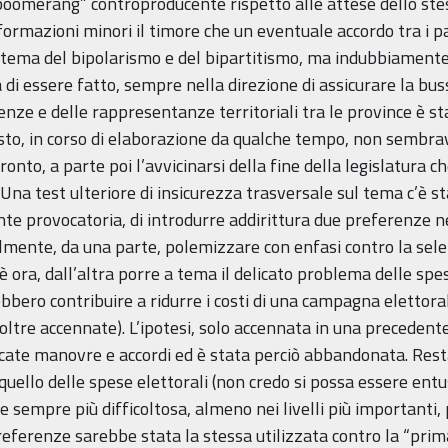
 “boomerang” controproducente rispetto alle attese dello ste
formazioni minori il timore che un eventuale accordo tra i p
 il tema del bipolarismo e del bipartitismo, ma indubbiamente
i essere fatto, sempre nella direzione di assicurare la buss
renze e delle rappresentanze territoriali tra le province è 
testo, in corso di elaborazione da qualche tempo, non sembr
fronto, a parte poi l’avvicinarsi della fine della legislatura 
Una test ulteriore di insicurezza trasversale sul tema c’è st
te provocatoria, di introdurre addirittura due preferenze ne
lmente, da una parte, polemizzare con enfasi contro la selez
ora, dall’altra porre a tema il delicato problema delle spes
bero contribuire a ridurre i costi di una campagna elettora
oltre accennate). L’ipotesi, solo accennata in una precedent
licate manovre e accordi ed è stata perciò abbandonata. Rest
 quello delle spese elettorali (non credo si possa essere entu
, e sempre più difficoltosa, almeno nei livelli più importanti,
preferenze sarebbe stata la stessa utilizzata contro la “prim