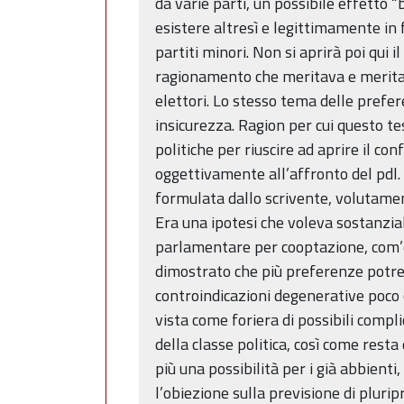
da varie parti, un possibile effetto
esistere altresì e legittimamente in 
partiti minori. Non si aprirà poi qui
ragionamento che meritava e merita d
elettori. Lo stesso tema delle prefe
insicurezza. Ragion per cui questo 
politiche per riuscire ad aprire il con
oggettivamente all’affronto del pdl. 
formulata dallo scrivente, volutamen
Era una ipotesi che voleva sostanzia
parlamentare per cooptazione, com’è 
dimostrato che più preferenze potreb
controindicazioni degenerative poco 
vista come foriera di possibili comp
della classe politica, così come resta
più una possibilità per i già abbienti
l’obiezione sulla previsione di pluri