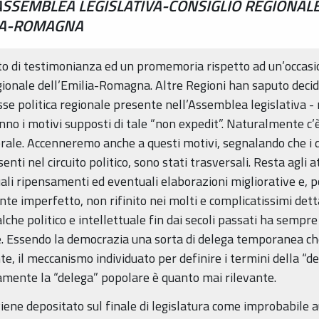
’ASSEMBLEA LEGISLATIVA-CONSIGLIO REGIONALE
LIA-ROMAGNA
tto di testimonianza ed un promemoria rispetto ad un’occasi
egionale dell’Emilia-Romagna. Altre Regioni han saputo decid
e politica regionale presente nell’Assemblea legislativa - n
anno i motivi supposti di tale “non expedit”. Naturalmente c’
orale. Accenneremo anche a questi motivi, segnalando che i d
ti nel circuito politico, sono stati trasversali. Resta agli 
ali ripensamenti ed eventuali elaborazioni migliorative e, p
nte imperfetto, non rifinito nei molti e complicatissimi det
alche politico e intellettuale fin dai secoli passati ha sempr
e. Essendo la democrazia una sorta di delega temporanea che
e, il meccanismo individuato per definire i termini della “de
mente la “delega” popolare è quanto mai rilevante.
ene depositato sul finale di legislatura come improbabile au