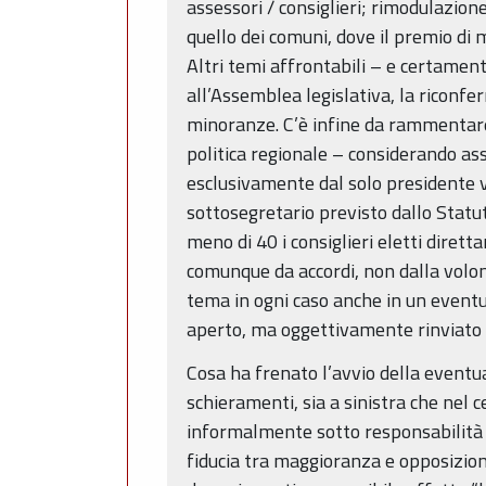
assessori / consiglieri; rimodulazione
quello dei comuni, dove il premio di 
Altri temi affrontabili – e certamen
all’Assemblea legislativa, la riconfe
minoranze. C’è infine da rammentare,
politica regionale – considerando as
esclusivamente dal solo presidente vi
sottosegretario previsto dallo Statu
meno di 40 i consiglieri eletti dire
comunque da accordi, non dalla volon
tema in ogni caso anche in un eventua
aperto, ma oggettivamente rinviato s
Cosa ha frenato l’avvio della eventu
schieramenti, sia a sinistra che nel 
informalmente sotto responsabilità de
fiducia tra maggioranza e opposizion