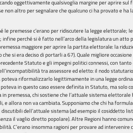
cando oggettivamente qualsivoglia margine per aprire sul fi
se non altro per segnalare che qualcuno ci ha provato e ha 
le premesse c’erano per ridiscutere la legge elettorale; le 
; infine perché si è fatto nell’arco della legislatura un atto
premessa maggiore per aprire la partita elettorale: la riduzio
o che si era deciso di portarli a 67). Quale migliore occasio
recedente Statuto e gli impegni politici connessi, con tanto
ll’incompatibilità tra assessore ed eletto: il nodo statutari
ca poteva riformalizzarlo legittimamente in una legge ordina
 poteva in questo caso essere definita in Statuto, ma solo co
in premessa, chi sostiene che l’attuale sistema elettorale h
onali, e allora non va cambiata. Supponiamo che chi ha formul
ù discutibili dell’attuale sistema (ad esempio il cosiddetto l
senza il vaglio diretto popolare). Altre Regioni hanno comun
abilità. C’erano insomma ragioni per provare ad intervenire