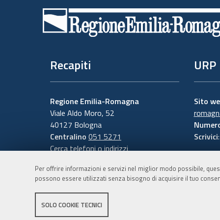
di
pagina
Recapiti
URP
Regione Emilia-Romagna
Sito w
Viale Aldo Moro, 52
romagna
40127 Bologna
Numero
Centralino
051 5271
Scrivici
Cerca telefoni o indirizzi
Per offrire informazioni e servizi nel miglior modo possibile, ques
possono essere utilizzati senza bisogno di acquisire il tuo consen
SOLO COOKIE TECNICI