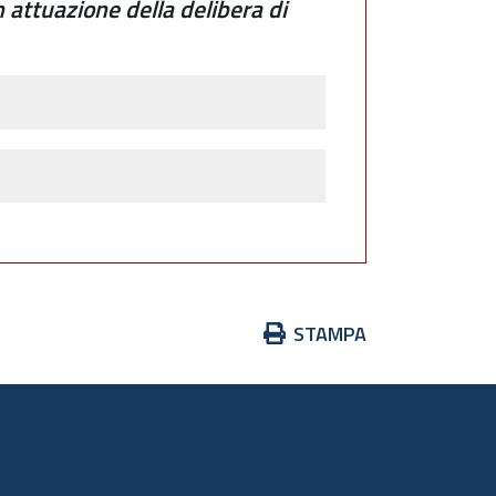
n attuazione della delibera di
Azioni
STAMPA
sul
documento