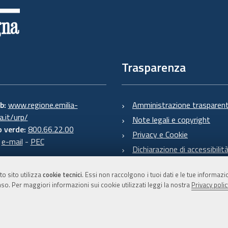
Trasparenza
eb:
www.regione.emilia-
Amministrazione trasparen
.it/urp/
Note legali e copyright
 verde:
800.66.22.00
Privacy e Cookie
:
e-mail
-
PEC
Dichiarazione di accessibilit
to sito utilizza
cookie tecnici
. Essi non raccolgono i tuoi dati e le tue informaz
so. Per maggiori informazioni sui cookie utilizzati leggi la nostra
Privacy polic
C.F. 800.625.903.79