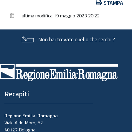
Azioni
STAMPA
sul
ultima modifica
19 maggio 2023 20:22
documento
Non hai trovato quello che cerchi ?
Piè
di
pagina
Recapiti
Regione Emilia-Romagna
Viale Aldo Moro, 52
40127 Bologna