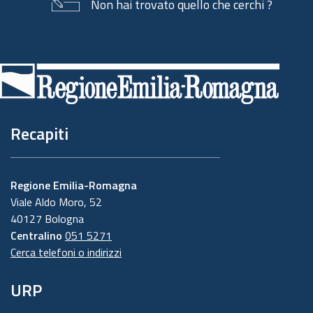
Non hai trovato quello che cerchi ?
Piè
di
pagina
Recapiti
Regione Emilia-Romagna
Viale Aldo Moro, 52
40127 Bologna
Centralino
051 5271
Cerca telefoni o indirizzi
URP