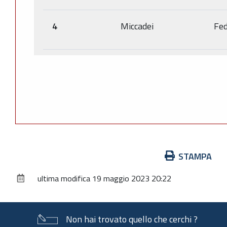
4
Miccadei
Fed
Azioni
STAMPA
sul
ultima modifica
19 maggio 2023 20:22
documento
Non hai trovato quello che cerchi ?