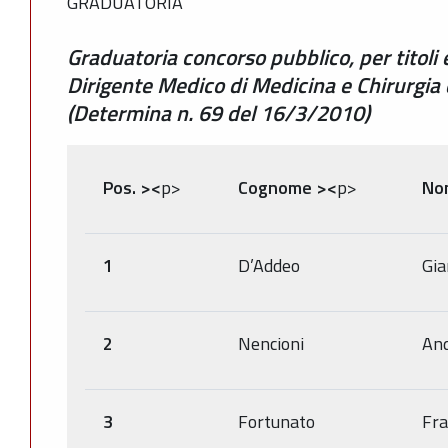
GRADUATORIA
Graduatoria concorso pubblico, per titoli 
Dirigente Medico di Medicina e Chirurgia
(Determina n. 69 del 16/3/2010)
Pos.
><
p>
Cognome
><
p>
No
1
D’Addeo
Gia
2
Nencioni
An
3
Fortunato
Fra