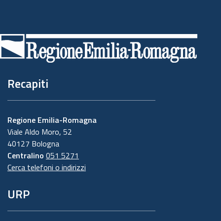
Piè
di
pagina
Recapiti
Regione Emilia-Romagna
Viale Aldo Moro, 52
40127 Bologna
Centralino
051 5271
Cerca telefoni o indirizzi
URP