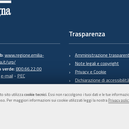
Trasparenza
eb:
www.regione.emilia-
Amministrazione trasparen
.it/urp/
Note legali e copyright
 verde:
800.66.22.00
Privacy e Cookie
:
e-mail
-
PEC
Dichiarazione di accessibilit
to sito utilizza
cookie tecnici
. Essi non raccolgono i tuoi dati e le tue informaz
so. Per maggiori informazioni sui cookie utilizzati leggi la nostra
Privacy polic
C.F. 800.625.903.79