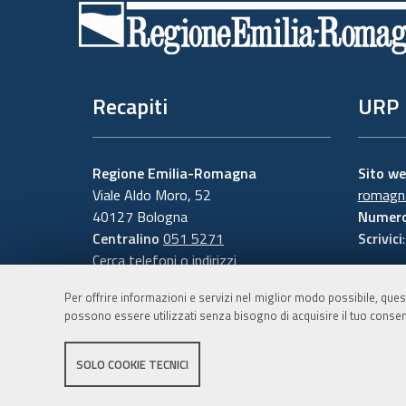
di
pagina
Recapiti
URP
Regione Emilia-Romagna
Sito w
Viale Aldo Moro, 52
romagna
40127 Bologna
Numero
Centralino
051 5271
Scrivici
Cerca telefoni o indirizzi
Per offrire informazioni e servizi nel miglior modo possibile, ques
possono essere utilizzati senza bisogno di acquisire il tuo consen
SOLO COOKIE TECNICI