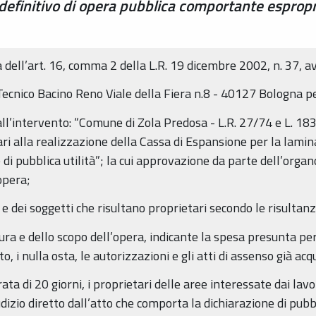
definitivo di opera pubblica comportante espropr
 dell’art. 16, comma 2 della L.R. 19 dicembre 2002, n. 37, av
 Tecnico Bacino Reno Viale della Fiera n.8 - 40127 Bologna per
cui all’intervento: “Comune di Zola Predosa - L.R. 27/74 e L.
i alla realizzazione della Cassa di Espansione per la lamin
di pubblica utilità”; la cui approvazione da parte dell’org
’opera;
 e dei soggetti che risultano proprietari secondo le risultanze
tura e dello scopo dell’opera, indicante la spesa presunta per
 i nulla osta, le autorizzazioni e gli atti di assenso già acqu
ta di 20 giorni, i proprietari delle aree interessate dai lavo
dizio diretto dall’atto che comporta la dichiarazione di pub