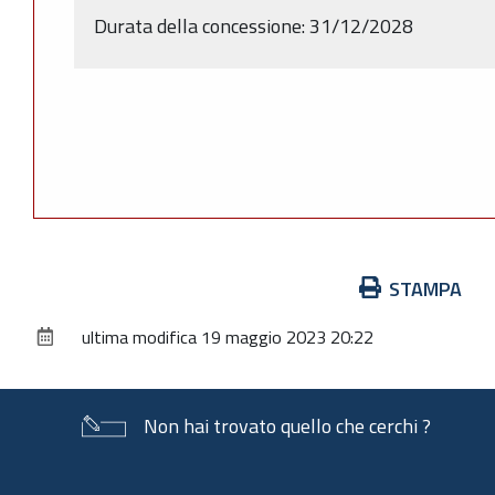
Durata della concessione: 31/12/2028
Azioni
STAMPA
sul
ultima modifica
19 maggio 2023 20:22
documento
Non hai trovato quello che cerchi ?
Piè