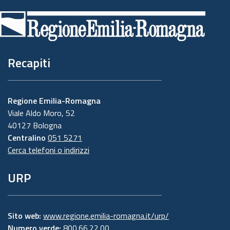
di
pagina
Recapiti
Regione Emilia-Romagna
Viale Aldo Moro, 52
40127 Bologna
Centralino
051 5271
Cerca telefoni o indirizzi
URP
Sito web:
www.regione.emilia-romagna.it/urp/
Numero verde:
800.66.22.00