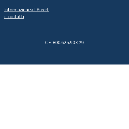
Informazioni sul Burert
e contatti
C.F. 800.625.903.79