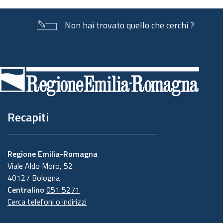
Non hai trovato quello che cerchi ?
Piè
di
pagina
Recapiti
Regione Emilia-Romagna
Viale Aldo Moro, 52
40127 Bologna
Centralino
051 5271
Cerca telefoni o indirizzi