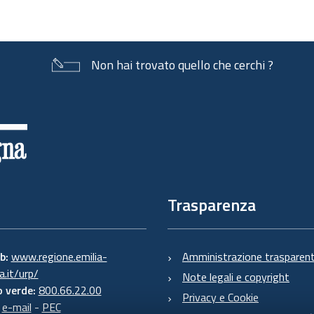
Non hai trovato quello che cerchi ?
Trasparenza
eb:
www.regione.emilia-
Amministrazione trasparen
.it/urp/
Note legali e copyright
 verde:
800.66.22.00
Privacy e Cookie
:
e-mail
-
PEC