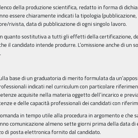
co della produzione scientifica, redatto in forma di dichiara
o essere chiaramente indicati la tipologia (pubblicazione, ca
tore/rivista, data di pubblicazione di ogni singolo lavoro.
n quanto sostitutiva a tutti gli effetti della certificazione, 
o che il candidato intende produrre. L’omissione anche di un
.
sulla base di un graduatoria di merito formulata da un’appo
professionali indicati nel curriculum con particolare riferiment
tenze acquisite nella materia oggetto dell’incarico e previa
enze e delle capacità professionali dei candidati con riferime
omanda in tempo utile alla procedura in argomento e che sa
anno comunicazione almeno sette giorni prima della data di
o di posta elettronica fornito dal candidato.