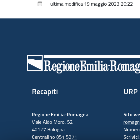
ultima modifica
19 maggio 2023 20:22
Piè
di
pagina
Recapiti
URP
Regione Emilia-Romagna
Sito w
Viale Aldo Moro, 52
romagna
40127 Bologna
Numero
Centralino
051 5271
Scrivici