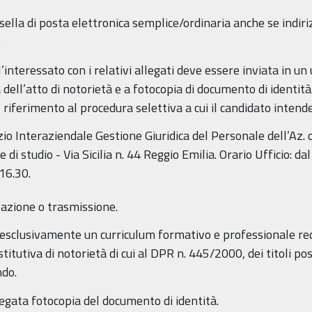
sella di posta elettronica semplice/ordinaria anche se indiriz
.
interessato con i relativi allegati deve essere inviata in u
 dell’atto di notorietà e a fotocopia di documento di identità
l riferimento al procedura selettiva a cui il candidato intend
io Interaziendale Gestione Giuridica del Personale dell’Az.
se di studio - Via Sicilia n. 44 Reggio Emilia. Orario Ufficio: da
 16.30.
tazione o trasmissione.
esclusivamente un curriculum formativo e professionale red
titutiva di notorietà di cui al DPR n. 445/2000, dei titoli pos
ndo.
egata fotocopia del documento di identità.