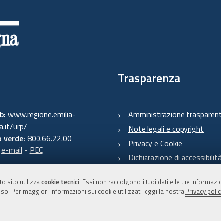
Trasparenza
eb:
www.regione.emilia-
Amministrazione trasparen
.it/urp/
Note legali e copyright
 verde:
800.66.22.00
Privacy e Cookie
:
e-mail
-
PEC
Dichiarazione di accessibilit
to sito utilizza
cookie tecnici
. Essi non raccolgono i tuoi dati e le tue informaz
so. Per maggiori informazioni sui cookie utilizzati leggi la nostra
Privacy polic
C.F. 800.625.903.79