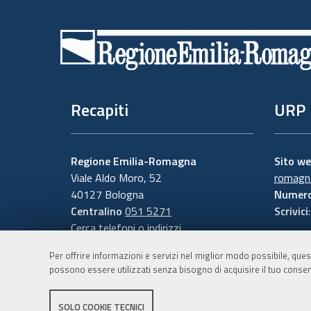
Piè
di
pagina
Recapiti
URP
Regione Emilia-Romagna
Sito w
Viale Aldo Moro, 52
romagna
40127 Bologna
Numero
Centralino
051 5271
Scrivici
Cerca telefoni o indirizzi
Per offrire informazioni e servizi nel miglior modo possibile, ques
possono essere utilizzati senza bisogno di acquisire il tuo consen
SOLO COOKIE TECNICI