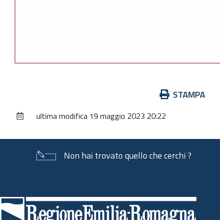
Azioni
STAMPA
sul
ultima modifica
19 maggio 2023 20:22
documento
Non hai trovato quello che cerchi ?
Piè
di
pagina