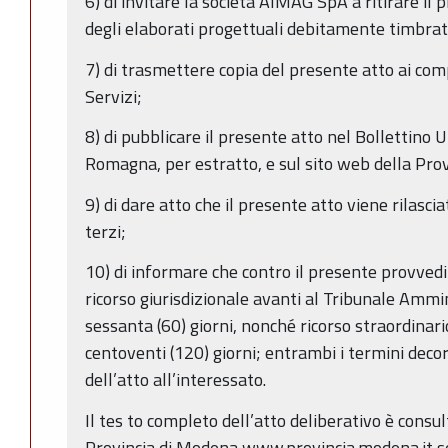
6) di invitare la società AIMAG SpA a ritirare il
degli elaborati progettuali debitamente timbrati 
7) di trasmettere copia del presente atto ai co
Servizi;
8) di pubblicare il presente atto nel Bollettino U
Romagna, per estratto, e sul sito web della Prov
9) di dare atto che il presente atto viene rilasciat
terzi;
10) di informare che contro il presente provve
ricorso giurisdizionale avanti al Tribunale Ammi
sessanta (60) giorni, nonché ricorso straordinari
centoventi (120) giorni; entrambi i termini dec
dell’atto all’interessato.
Il tes to completo dell’atto deliberativo è consul
Provincia di Modena www.provincia.modena.it s