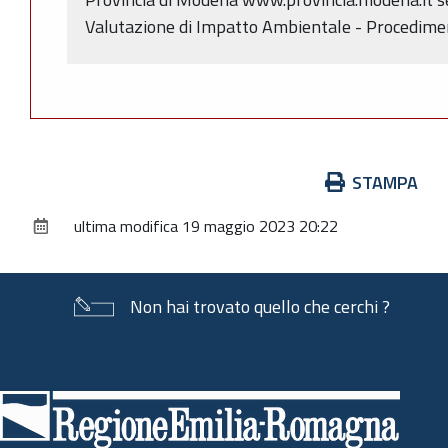
Valutazione di Impatto Ambientale - Procedimen
Azioni
STAMPA
sul
ultima modifica
19 maggio 2023 20:22
documento
Non hai trovato quello che cerchi ?
Piè
di
pagina