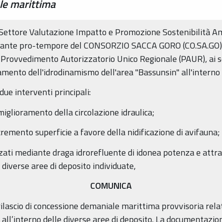
le marittima
 al Settore Valutazione Impatto e Promozione Sostenibilità
ntante pro-tempore del CONSORZIO SACCA GORO (CO.SA.GO) 
 Provvedimento Autorizzatorio Unico Regionale (PAUR), ai sen
mento dell'idrodinamismo dell'area "Bassunsin" all'interno 
ue interventi principali:
iglioramento della circolazione idraulica;
remento superficie a favore della nidificazione di avifauna;
zzati mediante draga idrorefluente di idonea potenza e attr
 diverse aree di deposito individuate,
COMUNICA
 rilascio di concessione demaniale marittima provvisoria rela
all’interno delle diverse aree di deposito. La documentazio