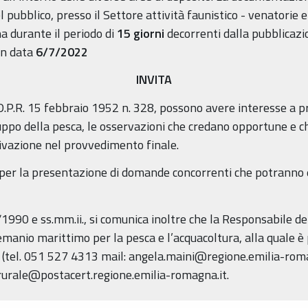
 pubblico, presso il Settore attività faunistico - venatorie e
a durante il periodo di
15 giorni
decorrenti dalla pubblicaz
in data
6/7/2022
INVITA
, D.P.R. 15 febbraio 1952 n. 328, possono avere interesse a p
iluppo della pesca, le osservazioni che credano opportune e 
otivazione nel provvedimento finale.
e per la presentazione di domande concorrenti che potranno
41/1990 e ss.mm.ii., si comunica inoltre che la Responsabile 
emanio marittimo per la pesca e l’acquacoltura, alla quale è p
a (tel. 051 527 4313 mail: angela.maini@regione.emilia-romag
orurale@postacert.regione.emilia-romagna.it.