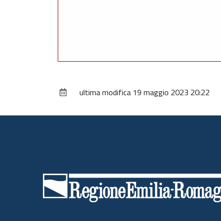
ultima modifica
19 maggio 2023 20:22
Piè
di
pagina