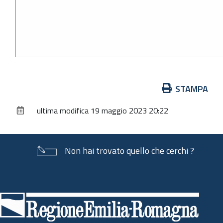
Azioni
STAMPA
sul
ultima modifica
19 maggio 2023 20:22
documento
Non hai trovato quello che cerchi ?
Piè
di
pagina