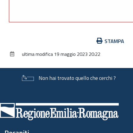
Azioni
STAMPA
sul
ultima modifica
19 maggio 2023 20:22
documento
Non hai trovato quello che cerchi ?
Piè
di
pagina
Recapiti