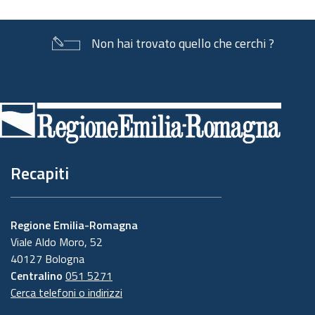
Non hai trovato quello che cerchi ?
Piè
di
pagina
Recapiti
Regione Emilia-Romagna
Viale Aldo Moro, 52
40127 Bologna
Centralino
051 5271
Cerca telefoni o indirizzi