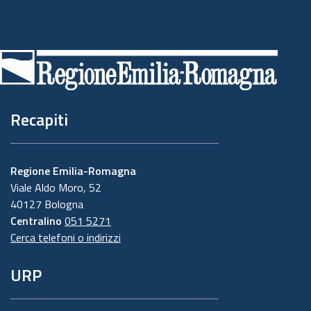
Piè
di
pagina
Recapiti
Regione Emilia-Romagna
Viale Aldo Moro, 52
40127 Bologna
Centralino
051 5271
Cerca telefoni o indirizzi
URP