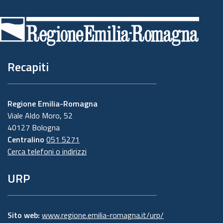
Piè
di
pagina
Recapiti
Regione Emilia-Romagna
Viale Aldo Moro, 52
40127 Bologna
Centralino
051 5271
Cerca telefoni o indirizzi
URP
Sito web:
www.regione.emilia-romagna.it/urp/