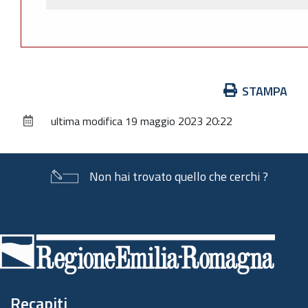
Azioni
STAMPA
sul
ultima modifica
19 maggio 2023 20:22
documento
Non hai trovato quello che cerchi ?
Piè
di
pagina
Recapiti