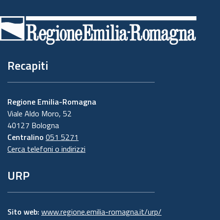
di
pagina
Recapiti
Regione Emilia-Romagna
Viale Aldo Moro, 52
40127 Bologna
Centralino
051 5271
Cerca telefoni o indirizzi
URP
Sito web:
www.regione.emilia-romagna.it/urp/